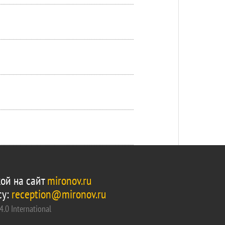
ой на сайт
mironov.ru
су:
reception@mironov.ru
.0 International