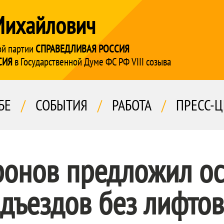
Михайлович
ой партии
СПРАВЕДЛИВАЯ РОССИЯ
СИЯ
в Государственной Думе ФС РФ VIII созыва
БЕ
/
СОБЫТИЯ
/
РАБОТА
/
ПРЕСС-Ц
ронов предложил о
дъездов без лифтов