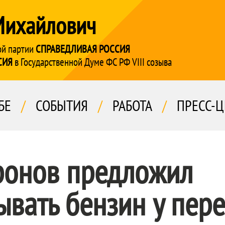
Михайлович
ой партии
СПРАВЕДЛИВАЯ РОССИЯ
СИЯ
в Государственной Думе ФС РФ VIII созыва
БЕ
/
СОБЫТИЯ
/
РАБОТА
/
ПРЕСС-Ц
ронов предложил
ывать бензин у пер