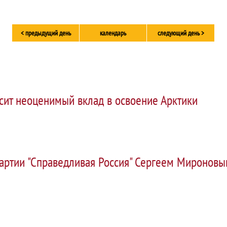
< предыдущий день
календарь
следующий день >
сит неоценимый вклад в освоение Арктики
партии "Справедливая Россия" Сергеем Миронов