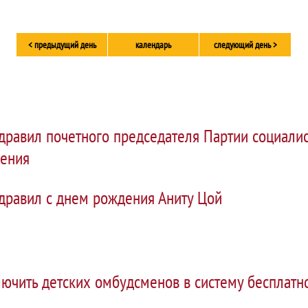
< предыдущий день
календарь
следующий день >
дравил почетного председателя Партии социали
дения
дравил с днем рождения Аниту Цой
лючить детских омбудсменов в систему бесплат