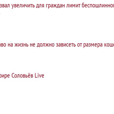
вал увеличить для граждан лимит беспошлинног
о
во на жизнь не должно зависеть от размера кош
фире Соловьёв Live