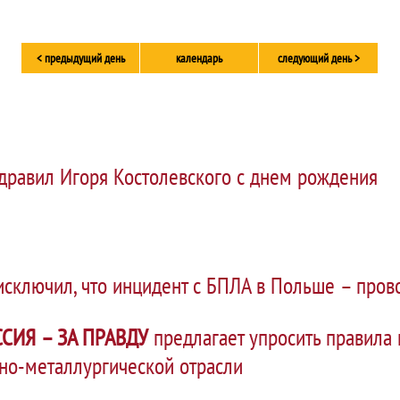
< предыдущий день
календарь
следующий день >
дравил Игоря Костолевского с днем рождения
исключил, что инцидент с БПЛА в Польше – пров
СИЯ – ЗА ПРАВДУ
предлагает упросить правила 
рно-металлургической отрасли