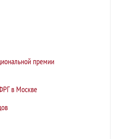
циональной премии
ФРГ в Москве
дов